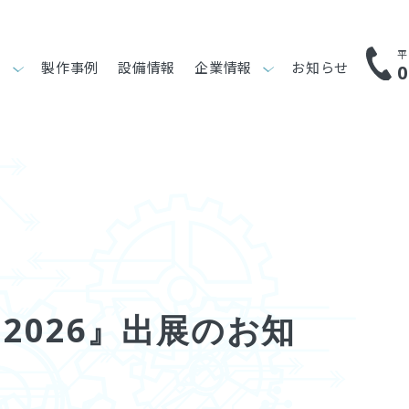
平
り
製作事例
設備情報
企業情報
お知らせ
0
an2026』出展のお知