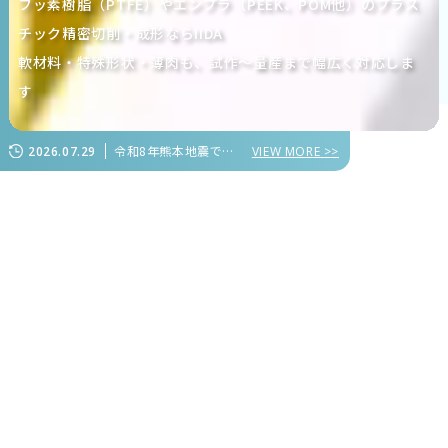
フッ素樹脂（PTFE）やエンプラ（PEEK、POM他）のプラス
チック精密切削・成形ならIIDA
軟材料・特殊形状・薄肉も、試作～量産まで幅広く対応しま
す
令和8年熊本地震で被害を受けられた皆様に心よりお見舞い申し上げます
2026.07.29
VIEW MORE >>