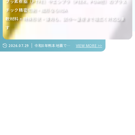
フッ素樹脂（PTFE）やエンプラ（PEEK、POM他）のプラス
チック精密切削・成形ならIIDA
軟材料・特殊形状・薄肉も、試作～量産まで幅広く対応しま
す
令和8年熊本地震で被害を受けられた皆様に心よりお見舞い申し上げます
2026.07.29
VIEW MORE >>
年間生産量1億個を超える
のものづくり
IIDA
軟材料や特殊形状、薄肉のプラスチック精密切削加工を主
軸として、
多品種少量～大量生産に対応したプラスチック部品の製造