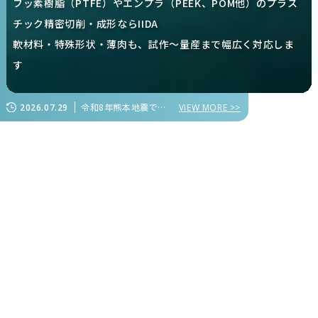
フッ素樹脂（PTFE）やエンプラ（PEEK、POM他）のプラス
チック精密切削・成形ならIIDA
軟材料・特殊形状・薄肉も、試作～量産まで幅広く対応しま
す
令和8年熊本地震で被害を受けられた皆様に心よりお見舞い申し上げます
2026.07.29
VIEW MORE >>