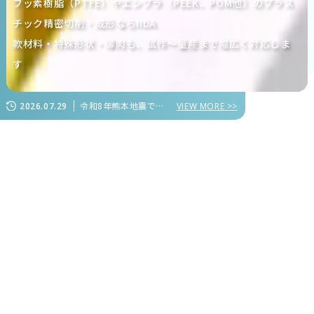
フッ素樹脂（PTFE）やエンプラ（PEEK、POM他）のプラス
チック精密切削・成形ならIIDA
軟材料・特殊形状・薄肉も、試作～量産まで幅広く対応しま
す
令和8年熊本地震で被害を受けられた皆様に心よりお見舞い申し上げます
2026.07.29
VIEW MORE >>