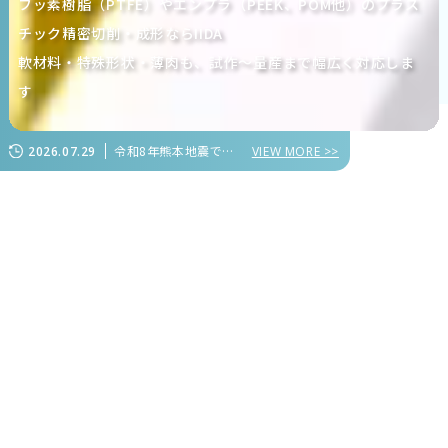
フッ素樹脂（PTFE）やエンプラ（PEEK、POM他）のプラス
チック精密切削・成形ならIIDA
軟材料・特殊形状・薄肉も、試作～量産まで幅広く対応しま
す
令和8年熊本地震で被害を受けられた皆様に心よりお見舞い申し上げます
2026.07.29
VIEW MORE >>