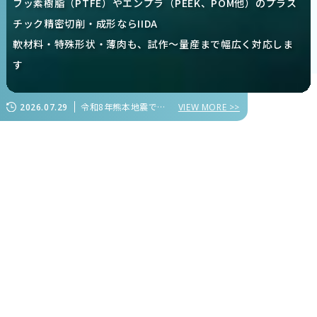
フッ素樹脂（PTFE）やエンプラ（PEEK、POM他）のプラス
チック精密切削・成形ならIIDA
軟材料・特殊形状・薄肉も、試作～量産まで幅広く対応しま
す
令和8年熊本地震で被害を受けられた皆様に心よりお見舞い申し上げます
2026.07.29
VIEW MORE >>
年間生産量1億個を超える
のものづくり
IIDA
軟材料や特殊形状、薄肉のプラスチック精密切削加工を主
軸として、
多品種少量～大量生産に対応したプラスチック部品の製造