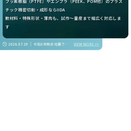
フッ素樹脂（PTFE）やエンプラ（PEEK、POM他）のプラス
チック精密切削・成形ならIIDA
軟材料・特殊形状・薄肉も、試作～量産まで幅広く対応しま
す
令和8年熊本地震で被害を受けられた皆様に心よりお見舞い申し上げます
2026.07.29
VIEW MORE >>
年間生産量1億個を超える
のものづくり
IIDA
軟材料や特殊形状、薄肉のプラスチック精密切削加工を主
軸として、
多品種少量～大量生産に対応したプラスチック部品の製造