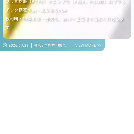
フッ素樹脂（PTFE）やエンプラ（PEEK、POM他）のプラス
チック精密切削・成形ならIIDA
軟材料・特殊形状・薄肉も、試作～量産まで幅広く対応しま
す
令和8年熊本地震で被害を受けられた皆様に心よりお見舞い申し上げます
2026.07.29
VIEW MORE >>
年間生産量1億個を超える
のものづくり
IIDA
軟材料や特殊形状、薄肉のプラスチック精密切削加工を主
軸として、
多品種少量～大量生産に対応したプラスチック部品の製造